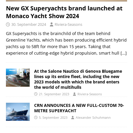
New GX Superyachts brand launched at
Monaco Yacht Show 2024
30. September 2024
Riviera-Seasons
GX Superyachts is the brainchild of the team behind
Greenline Yachts, which has been producing efficient hybrid
yachts up to 58ft for more than 15 years. Taking that
experience of cutting-edge hybrid propulsion, smart hull
[…]
At the Salone Nautico di Genova Bluegame
lines up its entire fleet, including the new
2023 models with which the brand enters
the world of multihulls
21. September 2023
Riviera-Seasons
CRN ANNOUNCES A NEW FULL-CUSTOM 70-
METRE SUPERYACHT
5. September 2023
Alexander Schuhmann