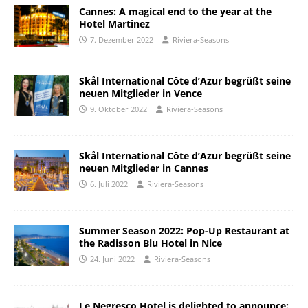
Cannes: A magical end to the year at the
Hotel Martinez
7. Dezember 2022
Riviera-Seasons
Skål International Côte d’Azur begrüßt seine
neuen Mitglieder in Vence
9. Oktober 2022
Riviera-Seasons
Skål International Côte d’Azur begrüßt seine
neuen Mitglieder in Cannes
6. Juli 2022
Riviera-Seasons
Summer Season 2022: Pop-Up Restaurant at
the Radisson Blu Hotel in Nice
24. Juni 2022
Riviera-Seasons
Le Negresco Hotel is delighted to announce: