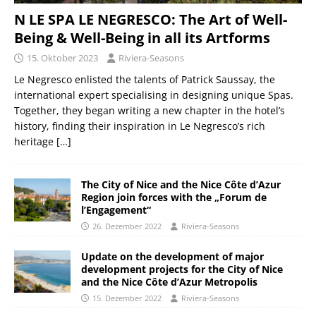
N LE SPA LE NEGRESCO: The Art of Well-
Being & Well-Being in all its Artforms
15. Oktober 2023
Riviera-Seasons
Le Negresco enlisted the talents of Patrick Saussay, the
international expert specialising in designing unique Spas.
Together, they began writing a new chapter in the hotel’s
history, finding their inspiration in Le Negresco’s rich
heritage
[…]
The City of Nice and the Nice Côte d’Azur
Region join forces with the „Forum de
l’Engagement“
26. Dezember 2022
Riviera-Seasons
Update on the development of major
development projects for the City of Nice
and the Nice Côte d’Azur Metropolis
15. Dezember 2022
Riviera-Seasons