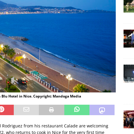
 Blu Hotel in Nice. Copyright: Mandoga Media
d Rodriguez from his restaurant Calade are welcoming
, who returns to cook in Nice for the very first time