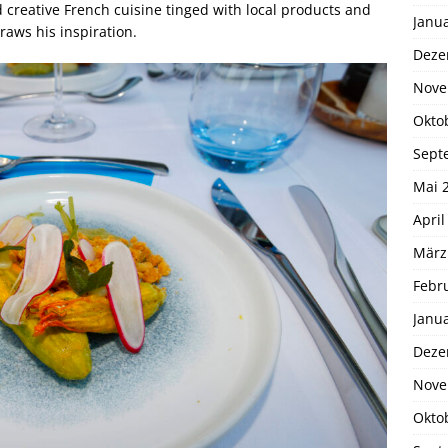
creative French cuisine tinged with local products and
Janu
raws his inspiration.
Deze
Nove
Okto
Sept
Mai 
April
März
Febr
Janu
Deze
Nove
Okto