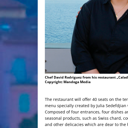
Chef David Rodriguez from his restaurant „Calad
Copyright: Mandoga Media
The restaurant will offer 40 seats on the t
menu specially created by Julia Sedefdjian 
Composed of four entrances, four dishes an
seasonal products, such as Swiss chard, cou
and other delicacies which are dear to the 