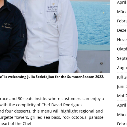
April
März
Febr
Deze
Nove
Okto
Sept
Augu
Juli 
e“ is welcoming Julia Sedefdjian for the Summer Season 2022.
Juni 
Mai 
errace and 30 seats inside, where customers can enjoy a
with the complicity of Chef David Rodriguez.
April
d four desserts, this menu will highlight regional and
März
rgette flowers, grilled sea bass, rock octopus, panisse
heart of the Chef.
Febr