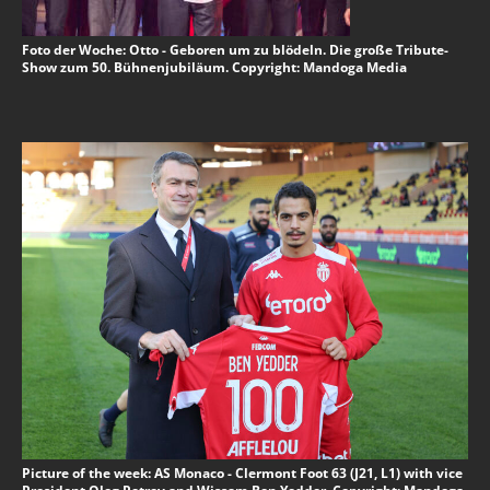
Foto der Woche: Otto - Geboren um zu blödeln. Die große Tribute-
Show zum 50. Bühnenjubiläum. Copyright: Mandoga Media
Picture of the week: AS Monaco - Clermont Foot 63 (J21, L1) with vice