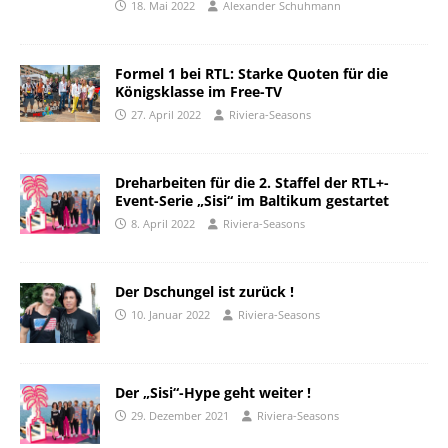
18. Mai 2022
Alexander Schuhmann
Formel 1 bei RTL: Starke Quoten für die
Königsklasse im Free-TV
27. April 2022
Riviera-Seasons
Dreharbeiten für die 2. Staffel der RTL+-
Event-Serie „Sisi“ im Baltikum gestartet
8. April 2022
Riviera-Seasons
Der Dschungel ist zurück !
10. Januar 2022
Riviera-Seasons
Der „Sisi“-Hype geht weiter !
29. Dezember 2021
Riviera-Seasons