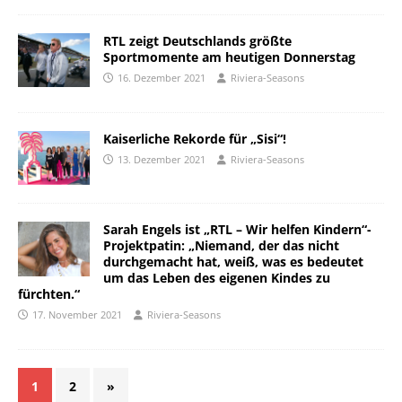
RTL zeigt Deutschlands größte
Sportmomente am heutigen Donnerstag
16. Dezember 2021
Riviera-Seasons
Kaiserliche Rekorde für „Sisi“!
13. Dezember 2021
Riviera-Seasons
Sarah Engels ist „RTL – Wir helfen Kindern“-
Projektpatin: „Niemand, der das nicht
durchgemacht hat, weiß, was es bedeutet
um das Leben des eigenen Kindes zu
fürchten.“
17. November 2021
Riviera-Seasons
1
2
»