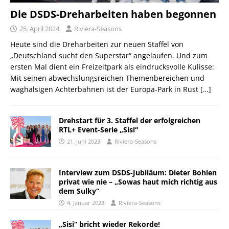
Die DSDS-Dreharbeiten haben begonnen
25. April 2024
Riviera-Seasons
Heute sind die Dreharbeiten zur neuen Staffel von
„Deutschland sucht den Superstar“ angelaufen. Und zum
ersten Mal dient ein Freizeitpark als eindrucksvolle Kulisse:
Mit seinen abwechslungsreichen Themenbereichen und
waghalsigen Achterbahnen ist der Europa-Park in Rust
[…]
Drehstart für 3. Staffel der erfolgreichen
RTL+ Event-Serie „Sisi“
21. Juni 2023
Riviera-Seasons
Interview zum DSDS-Jubiläum: Dieter Bohlen
privat wie nie – „Sowas haut mich richtig aus
dem Sulky“
4. Januar 2023
Riviera-Seasons
„Sisi“ bricht wieder Rekorde!