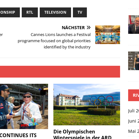
IONSHIP
RTL
TELEVISION
TV
NÄCHSTER
er
Cannes Lions launches a Festival
programme focused on global priorities
identified by the industry
RI
Juli 
Juni 
Mai 
Die Olympischen
CONTINUES ITS
Winterspiele in der ARD