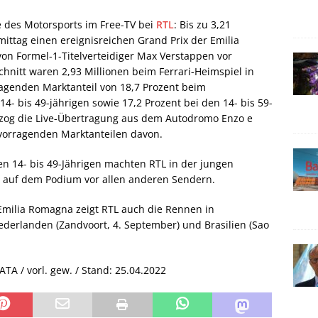
 des Motorsports im Free-TV bei
RTL
: Bis zu 3,21
ittag einen ereignisreichen Grand Prix der Emilia
n Formel-1-Titelverteidiger Max Verstappen vor
chnitt waren 2,93 Millionen beim Ferrari-Heimspiel in
agenden Marktanteil von 18,7 Prozent beim
4- bis 49-jährigen sowie 17,2 Prozent bei den 14- bis 59-
zog die Live-Übertragung aus dem Autodromo Enzo e
rvorragenden Marktanteilen davon.
en 14- bis 49-Jährigen machten RTL in der jungen
 auf dem Podium vor allen anderen Sendern.
Emilia Romagna zeigt RTL auch die Rennen in
Niederlanden (Zandvoort, 4. September) und Brasilien (Sao
TA / vorl. gew. / Stand: 25.04.2022