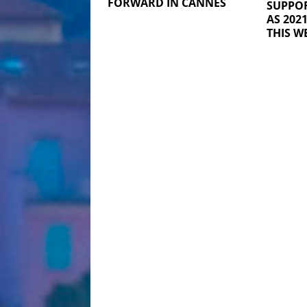
FORWARD IN CANNES
SUPPO
AS 202
THIS W