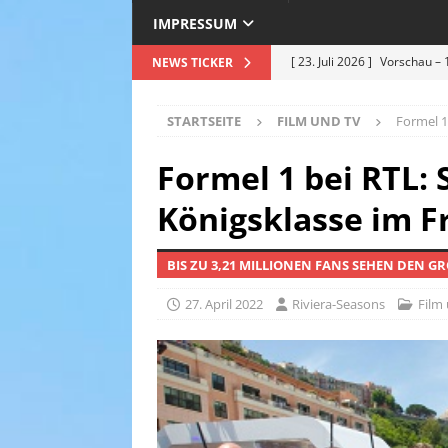
IMPRESSUM
[ 23. Juli 2026 ]
Vorschau – 
NEWS TICKER
Premiere am 25.07.2026
[ 12. Juli 2026 ]
Roland Kais
STARTSEITE
FILM UND TV
Formel 1
Hitze in Bestform !
EVEN
Formel 1 bei RTL: 
[ 5. Juli 2026 ]
Deep Purple –
Königsklasse im F
Sommer 2026 – ein Nachberi
[ 30. Juni 2026 ]
Einweihung
BIS ZU 3,21 MILLIONEN FANS SEHEN DEN G
hochkarätigen Politikern s
27. April 2022
Riviera-Seasons
Film
& TRAVEL
[ 24. Juli 2026 ]
Grasse feier
Weiß
TOURISMUS & TRA