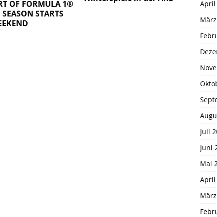
RT OF FORMULA 1®
April
1 SEASON STARTS
März
EEKEND
Febr
Deze
Nove
Okto
Sept
Augu
Juli 
Juni 
Mai 
April
März
Febr