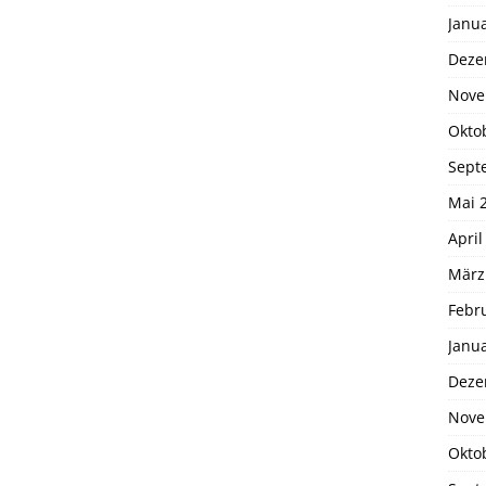
Janu
Deze
Nove
Okto
Sept
Mai 
April
März
Febr
Janu
Deze
Nove
Okto