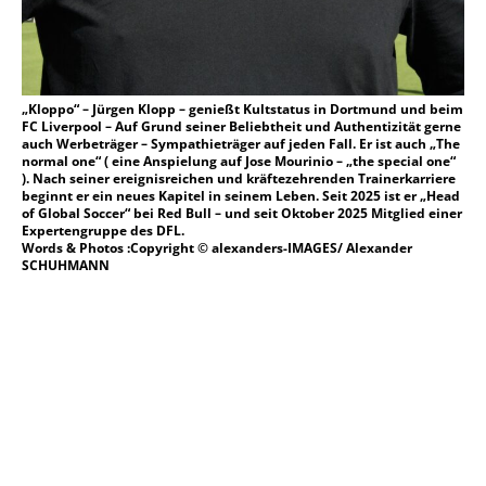
„Kloppo“ – Jürgen Klopp – genießt Kultstatus in Dortmund und beim
FC Liverpool – Auf Grund seiner Beliebtheit und Authentizität gerne
auch Werbeträger – Sympathieträger auf jeden Fall. Er ist auch „The
normal one“ ( eine Anspielung auf Jose Mourinio – „the special one“
). Nach seiner ereignisreichen und kräftezehrenden Trainerkarriere
beginnt er ein neues Kapitel in seinem Leben. Seit 2025 ist er „Head
of Global Soccer“ bei Red Bull – und seit Oktober 2025 Mitglied einer
Expertengruppe des DFL.
Words & Photos :Copyright © alexanders-IMAGES/ Alexander
SCHUHMANN