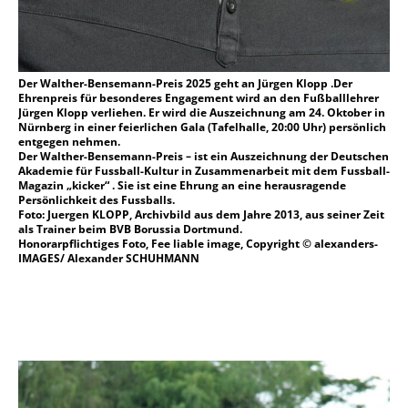
Der Walther-Bensemann-Preis 2025 geht an Jürgen Klopp .Der
Ehrenpreis für besonderes Engagement wird an den Fußballlehrer
Jürgen Klopp verliehen. Er wird die Auszeichnung am 24. Oktober in
Nürnberg in einer feierlichen Gala (Tafelhalle, 20:00 Uhr) persönlich
entgegen nehmen.
Der Walther-Bensemann-Preis – ist ein Auszeichnung der Deutschen
Akademie für Fussball-Kultur in Zusammenarbeit mit dem Fussball-
Magazin „kicker“ . Sie ist eine Ehrung an eine herausragende
Persönlichkeit des Fussballs.
Foto: Juergen KLOPP, Archivbild aus dem Jahre 2013, aus seiner Zeit
als Trainer beim BVB Borussia Dortmund.
Honorarpflichtiges Foto, Fee liable image, Copyright © alexanders-
IMAGES/ Alexander SCHUHMANN