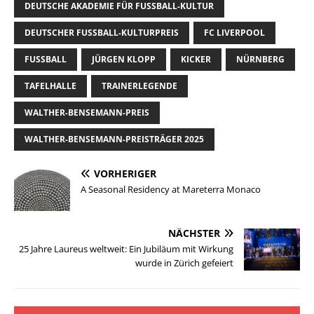
DEUTSCHE AKADEMIE FÜR FUSSBALL-KULTUR
DEUTSCHER FUSSBALL-KULTURPREIS
FC LIVERPOOL
FUSSBALL
JÜRGEN KLOPP
KICKER
NÜRNBERG
TAFELHALLE
TRAINERLEGENDE
WALTHER-BENSEMANN-PREIS
WALTHER-BENSEMANN-PREISTRÄGER 2025
VORHERIGER
A Seasonal Residency at Mareterra Monaco
NÄCHSTER
25 Jahre Laureus weltweit: Ein Jubiläum mit Wirkung
wurde in Zürich gefeiert