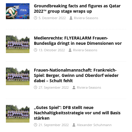
Groundbreaking facts and figures as Qatar
2022™ group stage wraps up
5. Dezember 2022
Riviera-Seasons
Medienrechte: FLYERALARM Frauen-
Bundesliga dringt in neue Dimensionen vor
13. Oktober 2022
Riviera-Seasons
Frauen-Nationalmannschaft: Frankreich-
Spiel: Berger, Gwinn und Oberdorf wieder
dabei – Schult fehlt
27. September 2022
Riviera-Seasons
„Gutes Spiel“: DFB stellt neue
Nachhaltigkeitsstrategie vor und will Basis
stärken
21. September 2022
Alexander Schuhmann