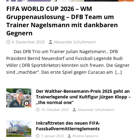
FIFA WORLD CUP 2026 – WM
Gruppenauslosung – DFB Team um
Trainer Nagelsmann mit dankbaren
Gegnern
6. Dezember 2025
Alexander Schuhmann
Das DFB Trio um Trainer Julian Nagelsmann , DFB
Präsident Bernd Neuendorf und Fussball-Legende Rudi
Völler ( DFB Sportdirketor) könnten sich freuen. Die Gegner
sind „machbar“. Das erste Spiel gegen Curacao am
[…]
Der Walther-Bensemann-Preis 2025 geht an
Trainerlegende und Kultfigur Jürgen Klopp –
„the normal one“
19. Oktober 2025
Alexander Schuhmann
Inkrafttreten des neuen FIFA-
Fussballvermittlerreglements
7. Januar 2023
Riviera-Seasons