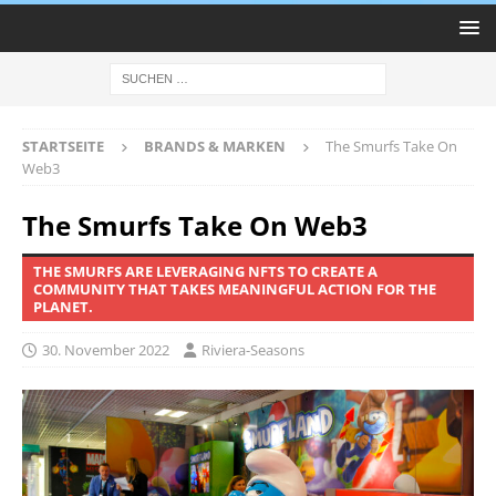
STARTSEITE
BRANDS & MARKEN
The Smurfs Take On
Web3
The Smurfs Take On Web3
THE SMURFS ARE LEVERAGING NFTS TO CREATE A
COMMUNITY THAT TAKES MEANINGFUL ACTION FOR THE
PLANET.
30. November 2022
Riviera-Seasons