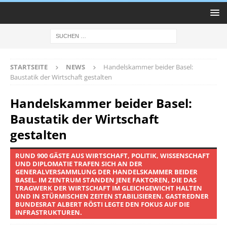
STARTSEITE
NEWS
Handelskammer beider Basel:
Baustatik der Wirtschaft gestalten
Handelskammer beider Basel:
Baustatik der Wirtschaft
gestalten
RUND 900 GÄSTE AUS WIRTSCHAFT, POLITIK, WISSENSCHAFT
UND DIPLOMATIE TRAFEN SICH AN DER
GENERALVERSAMMLUNG DER HANDELSKAMMER BEIDER
BASEL. IM ZENTRUM STANDEN JENE FAKTOREN, DIE DAS
TRAGWERK DER WIRTSCHAFT IM GLEICHGEWICHT HALTEN
UND IN STÜRMISCHEN ZEITEN STABILISIEREN. GASTREDNER
BUNDESRAT ALBERT RÖSTI LEGTE DEN FOKUS AUF DIE
INFRASTRUKTUREN.