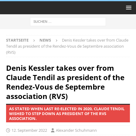
STARTSEITE
NEWS
Denis Kessler takes over from Claude
Tendil as president of the Rendez-Vous de Septembre association
(RVS)
Denis Kessler takes over from
Claude Tendil as president of the
Rendez-Vous de Septembre
association (RVS)
AS STATED WHEN LAST RE-ELECTED IN 2020, CLAUDE TENDIL
WISHED TO STEP DOWN AS PRESIDENT OF THE RVS
ASSOCIATION.
12. September 2022
Alexander Schuhmann