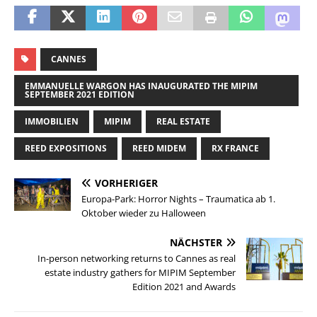
CANNES
EMMANUELLE WARGON HAS INAUGURATED THE MIPIM
SEPTEMBER 2021 EDITION
IMMOBILIEN
MIPIM
REAL ESTATE
REED EXPOSITIONS
REED MIDEM
RX FRANCE
VORHERIGER
Europa-Park: Horror Nights – Traumatica ab 1.
Oktober wieder zu Halloween
NÄCHSTER
In-person networking returns to Cannes as real
estate industry gathers for MIPIM September
Edition 2021 and Awards