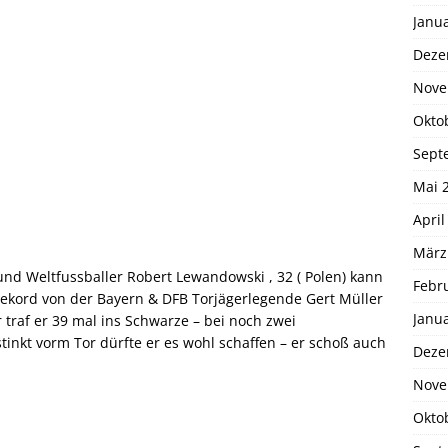
Janu
Deze
Nove
Okto
Sept
Mai 
April
März
 und Weltfussballer Robert Lewandowski , 32 ( Polen) kann
Febr
rekord von der Bayern & DFB Torjägerlegende Gert Müller
Janu
r traf er 39 mal ins Schwarze – bei noch zwei
inkt vorm Tor dürfte er es wohl schaffen – er schoß auch
Deze
Nove
Okto