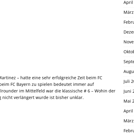
April
März
Febr
Deze
Nove
Okto
Sept
Augu
artinez – hatte eine sehr erfolgreiche Zeit beim FC
Juli 
 beim FC Bayern zu spielen bedeutet immer auf
lrounder im Mittelfeld war die klassische # 6 – Wohin der
Juni 
g nicht verlängert wurde ist bisher unklar.
Mai 
April
März
Febr