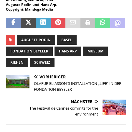
Auguste Rodin und Hans Arp.
Copyright: Mandoga Media
AUGUSTE RODIN
BASEL
FONDATION BEYELER
HANS ARP
MUSEUM
RIEHEN
SCHWEIZ
VORHERIGER
OLAFUR ELIASSON´S INSTALLATION „LIFE“ IN DER
FONDATION BEYELER
NÄCHSTER
The Festival de Cannes commits for the
environment