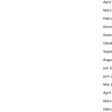
April
März
Febr
Deze
Nove
Okto
Sept
Augu
Juli 
Juni 
Mai 
April
März
Febr