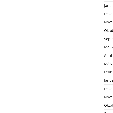
Janu
Deze
Nove
Okto
Sept
Mai 
April
März
Febr
Janu
Deze
Nove
Okto