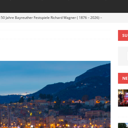
150 Jahre Bayreuther Festspiele Richard Wagner ( 1876 – 2026) –
EVENTS
SU
er – beim HUK Open Air Sommer 2026 – auch bei sommerlicher
TS
 auf Ihrer „Mad in Europe tour“ zu Gast beim Huk open Air
cht eines tollen Konzertes.
EVENTS
 des Themenbereichs Monaco mit der Fürstenfamilie,
NE
owie weiteren prominenten Gästen im Europa-Park
TOURISMUS
t 80 Jahre Jasminfest: Die Welthauptstadt des Parfums hüllt sich in
VEL