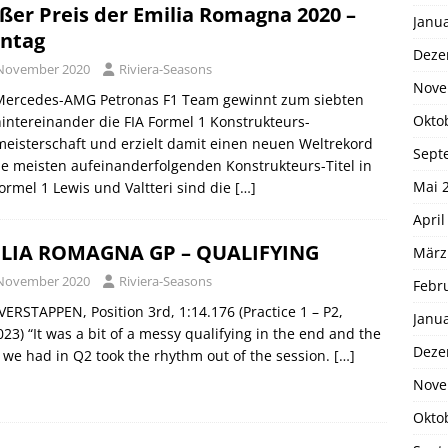
ßer Preis der Emilia Romagna 2020 –
Janu
ntag
Deze
 November 2020
Riviera-Seasons
Nove
Mercedes-AMG Petronas F1 Team gewinnt zum siebten
Okto
intereinander die FIA Formel 1 Konstrukteurs-
eisterschaft und erzielt damit einen neuen Weltrekord
Sept
ie meisten aufeinanderfolgenden Konstrukteurs-Titel in
Mai 
ormel 1 Lewis und Valtteri sind die
[…]
April
LIA ROMAGNA GP – QUALIFYING
März
 November 2020
Riviera-Seasons
Febr
ERSTAPPEN, Position 3rd, 1:14.176 (Practice 1 – P2,
Janu
023) “It was a bit of a messy qualifying in the end and the
Deze
 we had in Q2 took the rhythm out of the session.
[…]
Nove
Okto