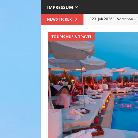
IMPRESSUM
[ 23. Juli 2026 ]
Vorschau – 
NEWS TICKER
Premiere am 25.07.2026
TOURISMUS & TRAVEL
[ 12. Juli 2026 ]
Roland Kais
Hitze in Bestform !
EVEN
[ 5. Juli 2026 ]
Deep Purple –
Sommer 2026 – ein Nachberi
[ 30. Juni 2026 ]
Einweihung
hochkarätigen Politikern s
& TRAVEL
[ 24. Juli 2026 ]
Grasse feier
Weiß
TOURISMUS & TRA