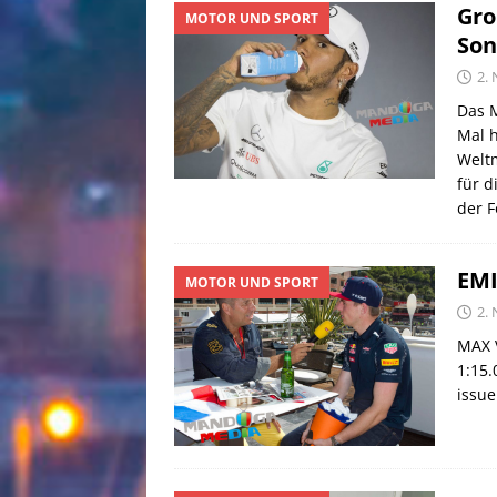
Gro
MOTOR UND SPORT
Son
2.
Das 
Mal h
Weltm
für d
der F
EMI
MOTOR UND SPORT
2.
MAX V
1:15.
issue