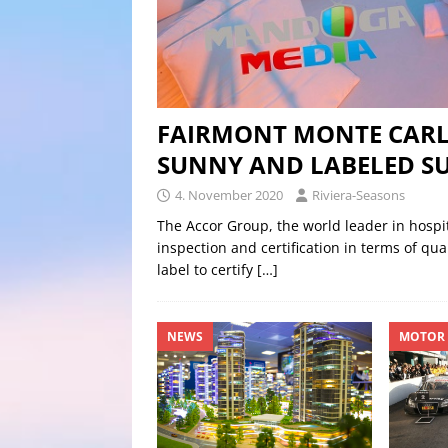
FAIRMONT MONTE CARLO
SUNNY AND LABELED 
4. November 2020
Riviera-Seasons
The Accor Group, the world leader in hospit
inspection and certification in terms of qua
label to certify
[…]
NEWS
MOTOR 