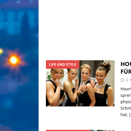
HOU
LIFE UND STYLE
FÜR
4.
HourU
spren
physi
Schmu
hat.