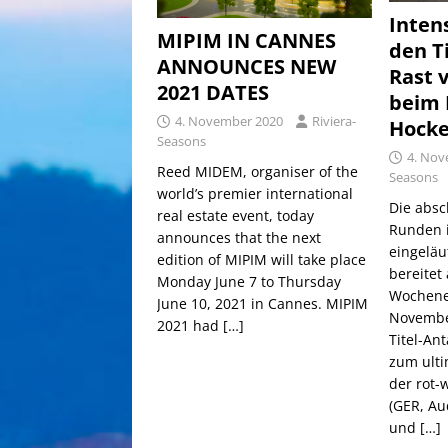
Inten
MIPIM IN CANNES
den Ti
ANNOUNCES NEW
Rast 
2021 DATES
beim 
4. November 2020
Riviera-
Hock
Seasons
4. Nov
Reed MIDEM, organiser of the
Seasons
world’s premier international
Die absc
real estate event, today
Runden i
announces that the next
eingeläu
edition of MIPIM will take place
bereite
Monday June 7 to Thursday
Wochene
June 10, 2021 in Cannes. MIPIM
Novembe
2021 had
[…]
Titel-An
zum ulti
der rot-
(GER, Aud
und
[…]