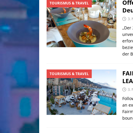
Off
TOURISMUS & TRAVEL
Deu
3.
„Der 
unver
erfor
bezie
der 
FA
TOURISMUS & TRAVEL
LEA
3.
Follo
an ex
Fairm
bounc