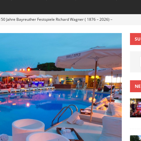
150 Jahre Bayreuther Festspiele Richard Wagner ( 1876 – 2026) –
EVENTS
SU
er – beim HUK Open Air Sommer 2026 – auch bei sommerlicher
TS
 auf Ihrer „Mad in Europe tour“ zu Gast beim Huk open Air
cht eines tollen Konzertes.
EVENTS
 des Themenbereichs Monaco mit der Fürstenfamilie,
NE
owie weiteren prominenten Gästen im Europa-Park
TOURISMUS
t 80 Jahre Jasminfest: Die Welthauptstadt des Parfums hüllt sich in
VEL