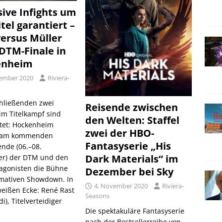
sive Infights um
tel garantiert –
versus Müller
DTM-Finale in
enheim
ember 2020
Riviera-
hließenden zwei
Reisende zwischen
m Titelkampf sind
den Welten: Staffel
tet: Hockenheim
zwei der HBO-
t am kommenden
Fantasyserie „His
nde (06.–08.
Dark Materials“ im
r) der DTM und den
tagonisten die Bühne
Dezember bei Sky
mativen Showdown. In
4. November 2020
Riviera-
weißen Ecke: René Rast
Seasons
i), Titelverteidiger
Die spektakuläre Fantasyserie
nach der Bestsellerreihe von