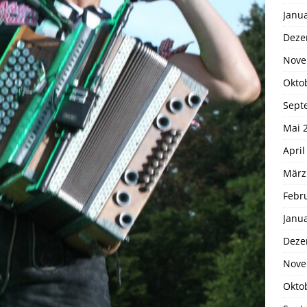
Janu
Deze
Nove
Okto
Sept
Mai 
April
März
Febr
Janu
Deze
Nove
Okto