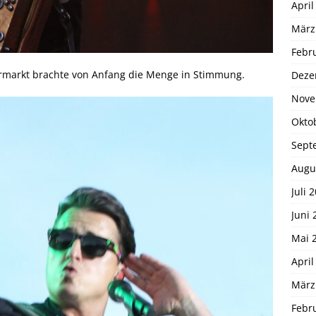
April
März
Febr
ermarkt brachte von Anfang die Menge in Stimmung.
Deze
Nove
Okto
Sept
Augu
Juli 
Juni 
Mai 
April
März
Febr