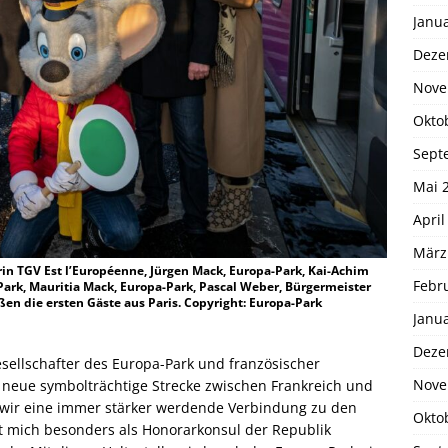
Janu
Deze
Nove
Okto
Sept
Mai 
April
März
erin TGV Est l’Européenne, Jürgen Mack, Europa-Park, Kai-Achim
Febr
Park, Mauritia Mack, Europa-Park, Pascal Weber, Bürgermeister
n die ersten Gäste aus Paris. Copyright: Europa-Park
Janu
Deze
sellschafter des Europa-Park und französischer
Nove
e neue symbolträchtige Strecke zwischen Frankreich und
s wir eine immer stärker werdende Verbindung zu den
Okto
t mich besonders als Honorarkonsul der Republik