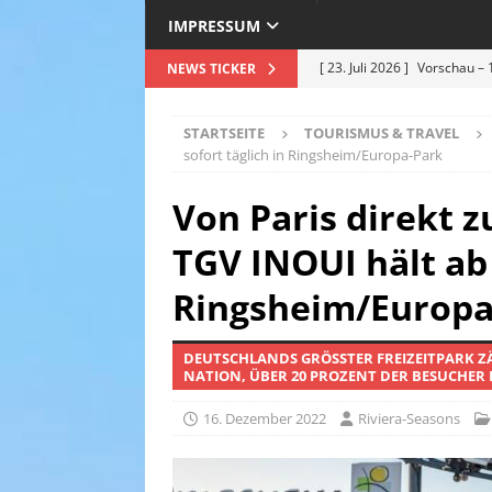
IMPRESSUM
[ 23. Juli 2026 ]
Vorschau – 
NEWS TICKER
Premiere am 25.07.2026
STARTSEITE
TOURISMUS & TRAVEL
[ 12. Juli 2026 ]
Roland Kais
sofort täglich in Ringsheim/Europa-Park
Hitze in Bestform !
EVEN
Von Paris direkt 
[ 5. Juli 2026 ]
Deep Purple –
TGV INOUI hält ab 
Sommer 2026 – ein Nachberi
[ 30. Juni 2026 ]
Einweihung
Ringsheim/Europa
hochkarätigen Politikern s
DEUTSCHLANDS GRÖSSTER FREIZEITPARK ZÄ
& TRAVEL
ATION, ÜBER 20 PROZENT DER BESUCHER 
[ 24. Juli 2026 ]
Grasse feier
16. Dezember 2022
Riviera-Seasons
Weiß
TOURISMUS & TRA