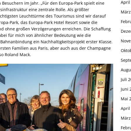
April
Besuchern im Jahr. „Für den Europa-Park spielt eine
infrastruktur eine zentrale Rolle. Als größter
März
ichtigsten Leuchttürme des Tourismus sind wir darauf
Febr
pa-Park, das Europa-Park Hotel Resort sowie die
nd ohne großen Verzögerungen erreichen. Die Schaffung
Deze
abei für mich von ähnlicher Bedeutung wie die
Nove
 Bahnanbindung ein Nachhaltigkeitsprojekt erster Klasse.
ersten Familien aus Paris, aber auch aus der Champagne
Okto
so Roland Mack.
Sept
Augu
Juli 
Juni 
Mai 
April
März
Febr