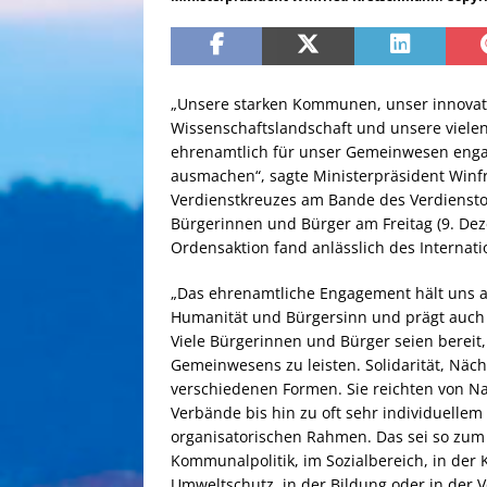
„Unsere starken Kommunen, unser innovativ
Wissenschaftslandschaft und unsere vielen 
ehrenamtlich für unser Gemeinwesen engag
ausmachen“, sagte Ministerpräsident Winf
Verdienstkreuzes am Bande des Verdienst
Bürgerinnen und Bürger am Freitag (9. Dez
Ordensaktion fand anlässlich des Internati
„Das ehrenamtliche Engagement hält uns 
Humanität und Bürgersinn und prägt auch d
Viele Bürgerinnen und Bürger seien bereit,
Gemeinwesens zu leisten. Solidarität, Nächs
verschiedenen Formen. Sie reichten von Nac
Verbände bis hin zu oft sehr individuell
organisatorischen Rahmen. Das sei so zum B
Kommunalpolitik, im Sozialbereich, in der 
Umweltschutz, in der Bildung oder in der