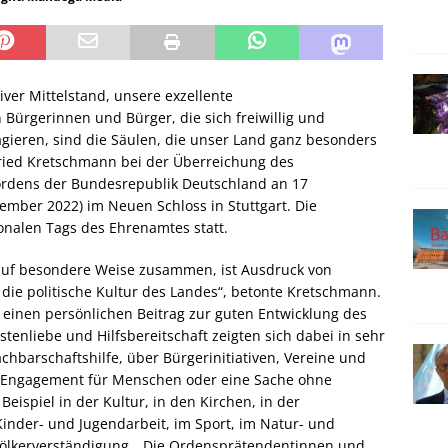
er Mittelstand, unsere exzellente
Bürgerinnen und Bürger, die sich freiwillig und
ieren, sind die Säulen, die unser Land ganz besonders
ried Kretschmann bei der Überreichung des
ordens der Bundesrepublik Deutschland an 17
ember 2022) im Neuen Schloss in Stuttgart. Die
onalen Tags des Ehrenamtes statt.
auf besondere Weise zusammen, ist Ausdruck von
ie politische Kultur des Landes“, betonte Kretschmann.
 einen persönlichen Beitrag zur guten Entwicklung des
tenliebe und Hilfsbereitschaft zeigten sich dabei in sehr
hbarschaftshilfe, über Bürgerinitiativen, Vereine und
em Engagement für Menschen oder eine Sache ohne
eispiel in der Kultur, in den Kirchen, in der
Kinder- und Jugendarbeit, im Sport, im Natur- und
 Völkerverständigung. „Die Ordensprätendentinnen und