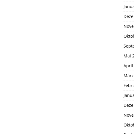
Janu
Deze
Nove
Okto
Sept
Mai 
April
März
Febr
Janu
Deze
Nove
Okto