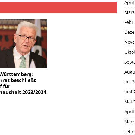
April
März
Febr
Deze
Nove
Okto
Sept
Augu
Württemberg:
rrat beschließt
Juli 
 für
haushalt 2023/2024
Juni 
Mai 
April
März
Febr