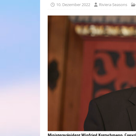
10. Dezember 2022
Riviera-Seasons
Ministerpräsident Winfried Kretschmann. Copyr