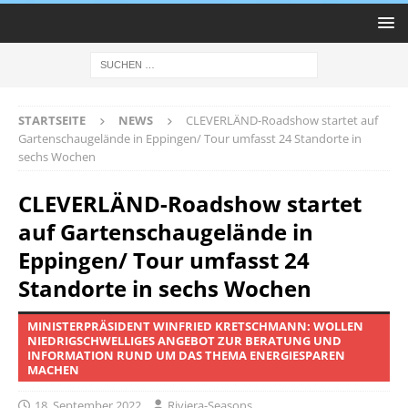
STARTSEITE
NEWS
CLEVERLÄND-Roadshow startet auf
Gartenschaugelände in Eppingen/ Tour umfasst 24 Standorte in
sechs Wochen
CLEVERLÄND-Roadshow startet
auf Gartenschaugelände in
Eppingen/ Tour umfasst 24
Standorte in sechs Wochen
MINISTERPRÄSIDENT WINFRIED KRETSCHMANN: WOLLEN
NIEDRIGSCHWELLIGES ANGEBOT ZUR BERATUNG UND
INFORMATION RUND UM DAS THEMA ENERGIESPAREN
MACHEN
18. September 2022
Riviera-Seasons