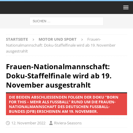
STARTSEITE
MOTOR UND SPORT
Frauen-
Nationalmannschaft: Doku-Staffelfinale wird ab 19. November
ausgestrahlt
Frauen-Nationalmannschaft:
Doku-Staffelfinale wird ab 19.
November ausgestrahlt
DIE BEIDEN ABSCHLIESSENDEN FOLGEN DER DOKU “BORN F
OR THIS – MEHR ALS FUSSBALL” RUND UM DIE FRAUEN-NA
TIONALMANNSCHAFT DES DEUTSCHEN FUSSBALL-BUN
DES (DFB) ERSCHEINEN AM 19. NOVEMBER.
12. November 2022
Riviera-Seasons