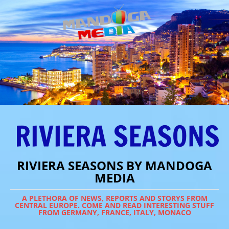
RIVIERA SEASONS BY MANDOGA
MEDIA
A PLETHORA OF NEWS, REPORTS AND STORYS FROM
CENTRAL EUROPE. COME AND READ INTERESTING STUFF
FROM GERMANY, FRANCE, ITALY, MONACO