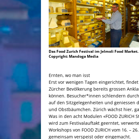
Das Food Zurich Festival im Jelmoli Food Market.
Copyright: Mandoga Media
Ernten, wo man isst
Erst vor wenigen Tagen eingerichtet, finde
Zürcher Bevölkerung bereits grossen Ankla
können. Besucher*innen schlendern durch
auf den Sitzgelegenheiten und geniessen d
und Obstbäumchen. Zürich wächst hier, ga
Was in den acht Modulen «FOOD ZURICH St
wird zum Festivalauftakt geerntet, verwert
Workshops von FOOD ZURICH vom 16. – 26.
gemeinsam verspeist oder eingemacht.