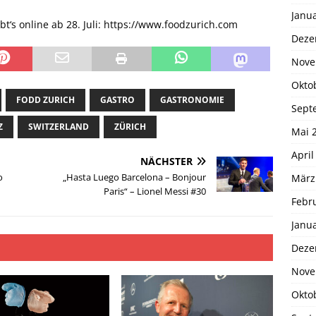
Janu
t‘s online ab 28. Juli: https://www.foodzurich.com
Deze
Nove
Okto
FODD ZURICH
GASTRO
GASTRONOMIE
Sept
Z
SWITZERLAND
ZÜRICH
Mai 
April
NÄCHSTER
o
„Hasta Luego Barcelona – Bonjour
März
Paris“ – Lionel Messi #30
Febr
Janu
Deze
Nove
Okto