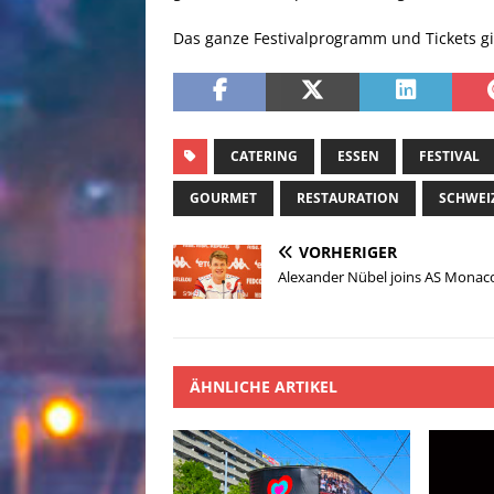
Das ganze Festivalprogramm und Tickets gib
CATERING
ESSEN
FESTIVAL
GOURMET
RESTAURATION
SCHWEI
VORHERIGER
Alexander Nübel joins AS Monac
ÄHNLICHE ARTIKEL