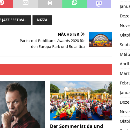
Janu
Deze
E JAZZ FESTIVAL
NIZZA
Nove
NÄCHSTER
Okto
Parkscout Publikums Awards 2020 für
Sept
den Europa-Park und Rulantica
Mai 
April
März
Febr
Janu
Deze
Nove
Okto
Der Sommer ist da und