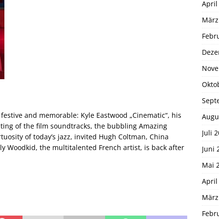
April
März
Febr
Deze
Nove
Okto
Sept
ic, festive and memorable: Kyle Eastwood „Cinematic“, his
Augu
iting of the film soundtracks, the bubbling Amazing
Juli 
tuosity of today’s jazz, invited Hugh Coltman, China
ly Woodkid, the multitalented French artist, is back after
Juni 
Mai 
April
März
Febr