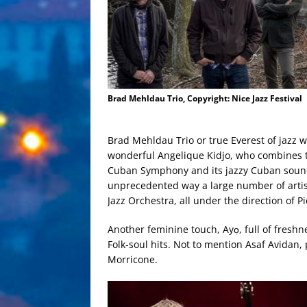
Brad Mehldau Trio, Copyright: Nice Jazz Festival
Brad Mehldau Trio or true Everest of jazz wi
wonderful Angelique Kidjo, who combines tr
Cuban Symphony and its jazzy Cuban sounds,
unprecedented way a large number of artis
Jazz Orchestra, all under the direction of P
Another feminine touch, Ayọ, full of freshn
Folk-soul hits. Not to mention Asaf Avidan, 
Morricone.