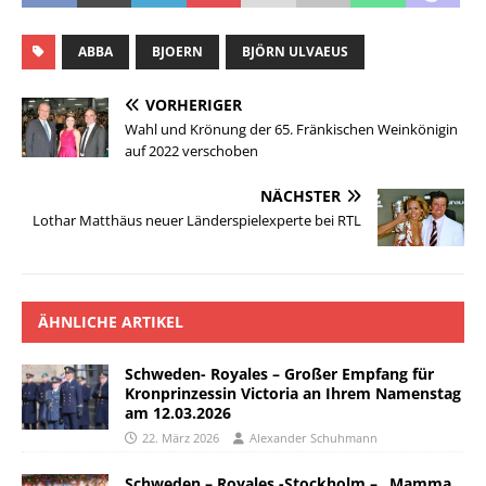
ABBA
BJOERN
BJÖRN ULVAEUS
VORHERIGER
Wahl und Krönung der 65. Fränkischen Weinkönigin
auf 2022 verschoben
NÄCHSTER
Lothar Matthäus neuer Länderspielexperte bei RTL
ÄHNLICHE ARTIKEL
Schweden- Royales – Großer Empfang für
Kronprinzessin Victoria an Ihrem Namenstag
am 12.03.2026
22. März 2026
Alexander Schuhmann
Schweden – Royales -Stockholm – „Mamma