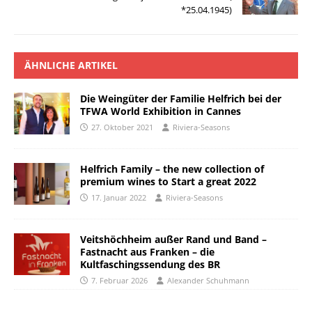
*25.04.1945)
ÄHNLICHE ARTIKEL
Die Weingüter der Familie Helfrich bei der
TFWA World Exhibition in Cannes
27. Oktober 2021
Riviera-Seasons
Helfrich Family – the new collection of
premium wines to Start a great 2022
17. Januar 2022
Riviera-Seasons
Veitshöchheim außer Rand und Band –
Fastnacht aus Franken – die
Kultfaschingssendung des BR
7. Februar 2026
Alexander Schuhmann