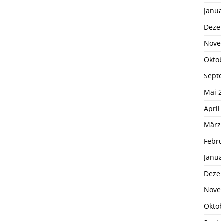
Janu
Deze
Nove
Okto
Sept
Mai 
April
März
Febr
Janu
Deze
Nove
Okto