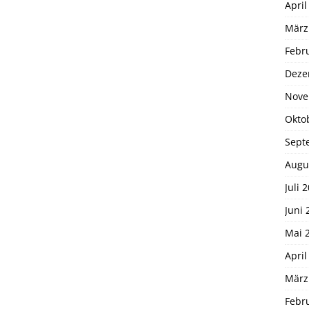
April
März
Febr
Deze
Nove
Okto
Sept
Augu
Juli 
Juni 
Mai 
April
März
Febr