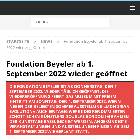
STARTSEITE
NEWS
Fondation Beyeler ab 1. September
2022 wieder geöffnet
Fondation Beyeler ab 1.
September 2022 wieder geöffnet
DIE FONDATION BEYELER IST AB DONNERSTAG, DEN 1.
SEPTEMBER 2022, WIEDER TÄGLICH GEÖFFNET. DIE
WIEDERERÖFFNUNG FEIERT DAS MUSEUM MIT FREIEM
EINTRITT AM SONNTAG, DEN 4. SEPTEMBER 2022, WENN
NEBEN DER BELIEBTEN SOMMERAUSSTELLUNG «MONDRIAN
EVOLUTION» AUCH EINTÄGIG WERKE DES RENOMMIERTEN
SCHOTTISCHEN KÜNSTLERS DOUGLAS GORDON IM RAHMEN
DER KUNSTTAGE BASEL GEZEIGT WERDEN. ANGEKÜNDIGTE
VERANSTALTUNGEN UND AUSSTELLUNGEN FINDEN AB DEM
1. SEPTEMBER 2022 WIE GEPLANT STATT.