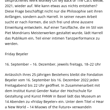
besprochenes Werk Monkey Off My Back or The Cat’s Meow,
2021, wieder auf. Wie kann etwas aus nichts entstehen?
Diese Frage beschäftigt nicht nur die Philosophie seit ihren
Anfängen, sondern auch Harrell. In seiner neuen Arbeit
sucht er nach Formen, die sich frei und ohne äussere
Einwirkung entwickeln. Auf einer Tanzfläche, die im Stil von
Piet Mondrians Meisterwerken gestaltet wurde, lädt Harrell
das Publikum ein, Teil einer intimen Tanzperformance zu
werden.
Friday Beyeler
16. September – 16. Dezember, jeweils freitags, 18–22 Uhr
Anlässlich ihres 25-jährigen Bestehens bleibt die Fondation
Beyeler vom 16. September bis 16. Dezember 2022 jeden
Freitagabend bis 22 Uhr geöffnet. In Zusammenarbeit mit
dem Institut Kunst Gender Natur der Hochschule für
Gestaltung und Kunst FHNW in Basel lädt das Museum an
14 Abenden zu «Friday Beyeler» ein. Unter dem Titel «I Hear
a New World – 14 Miaows of the Future» verwandeln