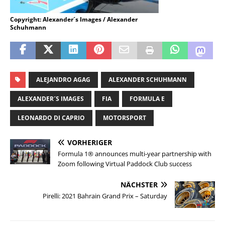
Copyright: Alexander´s Images / Alexander
Schuhmann
ALEJANDRO AGAG
ALEXANDER SCHUHMANN
ALEXANDER´S IMAGES
FIA
FORMULA E
LEONARDO DI CAPRIO
MOTORSPORT
VORHERIGER
Formula 1® announces multi-year partnership with
Zoom following Virtual Paddock Club success
NÄCHSTER
Pirelli: 2021 Bahrain Grand Prix – Saturday