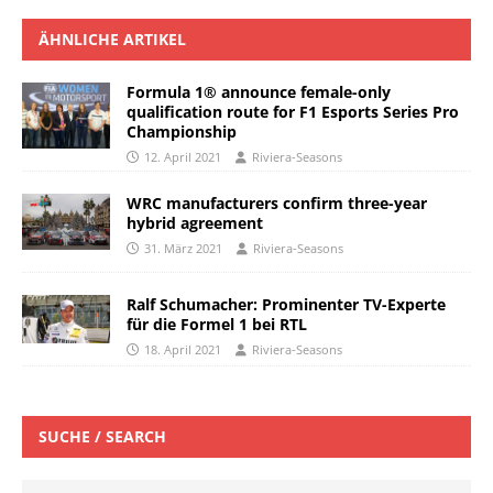
ÄHNLICHE ARTIKEL
Formula 1® announce female-only
qualification route for F1 Esports Series Pro
Championship
12. April 2021
Riviera-Seasons
WRC manufacturers confirm three-year
hybrid agreement
31. März 2021
Riviera-Seasons
Ralf Schumacher: Prominenter TV-Experte
für die Formel 1 bei RTL
18. April 2021
Riviera-Seasons
SUCHE / SEARCH