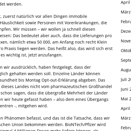
April
det werden.
März
, zuerst natürlich vor allen Dingen immobile
Febr
 Häuslichkeit sowie Personen mit Vorerkrankungen, die
mpfen. Wir müssen – wir wollen ja schnell diesen
Deze
isen: Das bedeutet aber auch, dass die Lieferungen pro
Nove
axen, nämlich etwa 50 000, am Anfang noch recht Klein
 Praxis liegen werden. Das heißt also, das wird sich erst
Okto
s wichtig ist, jetzt anzufangen.
Sept
 wir ausdrücklich, haben festgelegt, dass der
Augu
ich gehalten werden soll. Einzelne Länder können
Juli 
undheit bis Montag Opt-out-Erklärung abgeben. Das
 dieses Landes nicht vom pharmazeutischen Großhandel
Juni 
zt schon sagen, dass die übergroße Mehrheit der Länder
Mai 
en wir heute gefasst haben – also dem eines Übergangs
entren -, mitgehen wird.
April
März
 Phänomen befasst, und das ist die Tatsache, dass wir
äischen Union bekommen werden. BioNTech/Pfizer wird
Febr
einmal 4 Millionen Dosen mehr liefern können, als