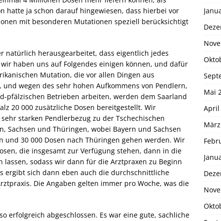
Janu
n hatte ja schon darauf hingewiesen, dass hierbei vor
onen mit besonderen Mutationen speziell berücksichtigt
Deze
Nove
 natürlich herausgearbeitet, dass eigentlich jedes
Okto
 wir haben uns auf Folgendes einigen können, und dafür
rikanischen Mutation, die vor allen Dingen aus
Sept
mt, und wegen des sehr hohen Aufkommens von Pendlern,
Mai 
nd-pfälzischen Betrieben arbeiten, werden dem Saarland
lz 20 000 zusätzliche Dosen bereitgestellt. Wir
April
n sehr starken Pendlerbezug zu der Tschechischen
März
rn, Sachsen und Thüringen, wobei Bayern und Sachsen
en und 30 000 Dosen nach Thüringen gehen werden. Wir
Febr
osen, die insgesamt zur Verfügung stehen, dann in die
Janu
en lassen, sodass wir dann für die Arztpraxen zu Beginn
 ergibt sich dann eben auch die durchschnittliche
Deze
ztpraxis. Die Angaben gelten immer pro Woche, was die
Nove
Okto
so erfolgreich abgeschlossen. Es war eine gute, sachliche