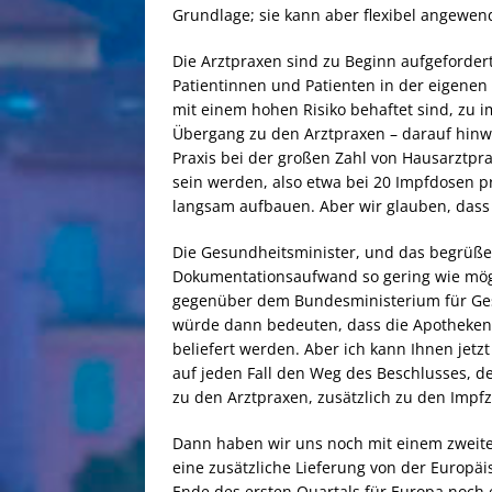
Grundlage; sie kann aber flexibel angewen
Die Arztpraxen sind zu Beginn aufgefordert
Patientinnen und Patienten in der eigenen
mit einem hohen Risiko behaftet sind, zu i
Übergang zu den Arztpraxen – darauf hinwe
Praxis bei der großen Zahl von Hausarztpr
sein werden, also etwa bei 20 Impfdosen pro
langsam aufbauen. Aber wir glauben, dass e
Die Gesundheitsminister, und das begrüßen
Dokumentationsaufwand so gering wie mögl
gegenüber dem Bundesministerium für Ges
würde dann bedeuten, dass die Apotheken
beliefert werden. Aber ich kann Ihnen jet
auf jeden Fall den Weg des Beschlusses, d
zu den Arztpraxen, zusätzlich zu den Impfz
Dann haben wir uns noch mit einem zweiten
eine zusätzliche Lieferung von der Europ
Ende des ersten Quartals für Europa noch 