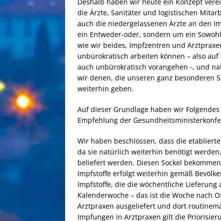
Deshalb haben wir heute ein Konzept vere
die Ärzte, Sanitäter und logistischen Mitar
auch die niedergelassenen Ärzte an den Im
ein Entweder-oder, sondern um ein Sowohl-
wie wir beides, Impfzentren und Arztpraxe
unbürokratisch arbeiten können – also auf
auch unbürokratisch vorangehen -, und nat
wir denen, die unseren ganz besonderen 
weiterhin geben.
Auf dieser Grundlage haben wir Folgendes 
Empfehlung der Gesundheitsministerkonfer
Wir haben beschlossen, dass die etabliert
da sie natürlich weiterhin benötigt werden
beliefert werden. Diesen Sockel bekommen d
Impfstoffe erfolgt weiterhin gemäß Bevölk
Impfstoffe, die die wöchentliche Lieferung
Kalenderwoche – das ist die Woche nach O
Arztpraxen ausgeliefert und dort routinemä
Impfungen in Arztpraxen gilt die Priorisi