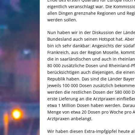
eigentlich veranschlagt war. Die Kommissio
allen Dingen grenznahe Regionen und Regi
werden sollen.
Nun haben wir in der Diskussion der Länder
Bundesland auch seinen Hotspot hat. Aber
bin ich sehr dankbar: Angesichts der südaf
Frankreich, aus der Region Moselle, kom
die in saarländischen und auch in rheinla
80 000 zusätzliche Dosen und Rheinland-Pfa
berücksichtigen auch diejenigen, die eine
Republik haben. Das sind die Länder Baye
jeweils 100 000 Dosen zusätzlich bekomm
werden die restlichen Dosen der 580 000 D
erste Lieferung an die Arztpraxen einfließ
etwa 1 Million Dosen haben werden. Daraus
Menge von etwa 20 Dosen pro Woche pro Ar
Arztpraxen anbelangt.
Wir haben diesen Extra-Impfgipfel heute al