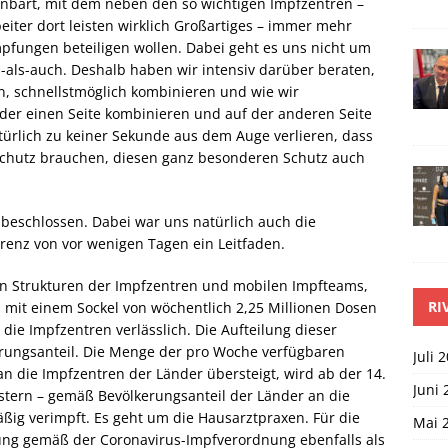
inbart, mit dem neben den so wichtigen Impfzentren –
beiter dort leisten wirklich Großartiges – immer mehr
pfungen beteiligen wollen. Dabei geht es uns nicht um
als-auch. Deshalb haben wir intensiv darüber beraten,
n, schnellstmöglich kombinieren und wie wir
 der einen Seite kombinieren und auf der anderen Seite
ürlich zu keiner Sekunde aus dem Auge verlieren, dass
Schutz brauchen, diesen ganz besonderen Schutz auch
beschlossen. Dabei war uns natürlich auch die
enz von vor wenigen Tagen ein Leitfaden.
en Strukturen der Impfzentren und mobilen Impfteams,
RI
, mit einem Sockel von wöchentlich 2,25 Millionen Dosen
ie Impfzentren verlässlich. Die Aufteilung dieser
erungsanteil. Die Menge der pro Woche verfügbaren
Juli 
 an die Impfzentren der Länder übersteigt, wird ab der 14.
Juni 
stern – gemäß Bevölkerungsanteil der Länder an die
ßig verimpft. Es geht um die Hausarztpraxen. Für die
Mai 
erung gemäß der Coronavirus-Impfverordnung ebenfalls als