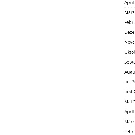
April
März
Febr
Deze
Nove
Okto
Sept
Augu
Juli 
Juni 
Mai 
April
März
Febr