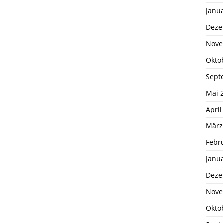
Janu
Deze
Nove
Okto
Sept
Mai 
April
März
Febr
Janu
Deze
Nove
Okto