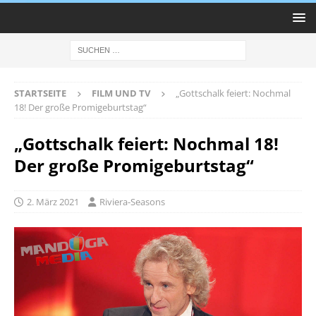
STARTSEITE
FILM UND TV
„Gottschalk feiert: Nochmal
18! Der große Promigeburtstag“
„Gottschalk feiert: Nochmal 18!
Der große Promigeburtstag“
2. März 2021
Riviera-Seasons