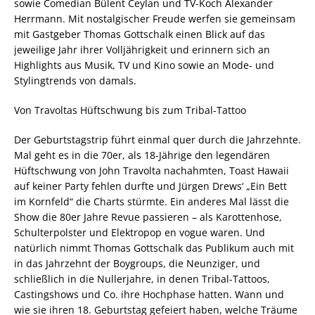
sowie Comedian Bülent Ceylan und TV-Koch Alexander
Herrmann. Mit nostalgischer Freude werfen sie gemeinsam
mit Gastgeber Thomas Gottschalk einen Blick auf das
jeweilige Jahr ihrer Volljährigkeit und erinnern sich an
Highlights aus Musik, TV und Kino sowie an Mode- und
Stylingtrends von damals.
Von Travoltas Hüftschwung bis zum Tribal-Tattoo
Der Geburtstagstrip führt einmal quer durch die Jahrzehnte.
Mal geht es in die 70er, als 18-Jährige den legendären
Hüftschwung von John Travolta nachahmten, Toast Hawaii
auf keiner Party fehlen durfte und Jürgen Drews‘ „Ein Bett
im Kornfeld“ die Charts stürmte. Ein anderes Mal lässt die
Show die 80er Jahre Revue passieren – als Karottenhose,
Schulterpolster und Elektropop en vogue waren. Und
natürlich nimmt Thomas Gottschalk das Publikum auch mit
in das Jahrzehnt der Boygroups, die Neunziger, und
schließlich in die Nullerjahre, in denen Tribal-Tattoos,
Castingshows und Co. ihre Hochphase hatten. Wann und
wie sie ihren 18. Geburtstag gefeiert haben, welche Träume