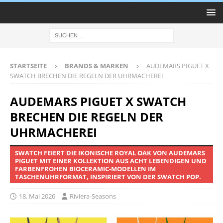
STARTSEITE
BRANDS & MARKEN
AUDEMARS PIGUET X
SWATCH BRECHEN DIE REGELN DER UHRMACHEREI
AUDEMARS PIGUET X SWATCH
BRECHEN DIE REGELN DER
UHRMACHEREI
SWATCH FEIERT DIE IKONISCHE ROYAL OAK VON AUDEMARS
PIGUET MIT EINER KOLLEKTION AUS ACHT LEBENDIGEN UND
FARBENFROHEN BIOCERAMIC-MODELLEN IM
TASCHENUHRFORMAT, INSPIRIERT VON DER SWATCH POP.
18. Mai 2026
Riviera-Seasons