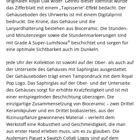
originalen Royal Oak wider. Getreu dieser Identität wurde
das Zifferblatt mit einem „Tapisserie“-Effekt bedacht. Der
Gehäuseboden des Uhrwerks ist mit einem Digitalprint
bedruckt. Die Krone, das Gehäuse und die
Lanyardhalterung bestehen aus Bioceramic. Die Stunden-
und Minutenzeiger sowie die Stundenmarkierungen sind
®
mit Grade A Super-LumiNova
beschichtet und sorgen für
eine optimale Sichtbarkeit auch im Dunkeln.
Jede Uhr der Kollektion ist sowohl auf der Ober- als auch auf
der Unterseite des Gehäuses mit Saphirglas ausgestattet.
Der Gehäuseboden trägt einen Tampondruck mit dem Royal
Pop Logo. Das Saphirglas auf der Ober- und der Unterseite
des Gehäuses sorgt für erhöhte Kratzfestigkeit und ist mit
einer entspiegelnden Beschichtung überzogen. Die
einzigartige Zusammensetzung von Bioceramic – zwei Drittel
Keramikpulver und ein Drittel biobasiertes, aus der
Rizinuspflanze gewonnenes Material – verleiht dem
Werkstoff eine Robustheit und Geschmeidigkeit, die man
aus erster Hand erleben muss, um es zu glauben. Die
Audemars Piguet x Swatch Collab Logos sind auf dem