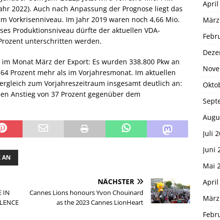
April
hr 2022). Auch nach Anpassung der Prognose liegt das
em Vorkrisenniveau. Im Jahr 2019 waren noch 4,66 Mio.
März
ses Produktionsniveau dürfte der aktuellen VDA-
Febr
Prozent unterschritten werden.
Deze
ch im Monat März der Export: Es wurden 338.800 Pkw an
Nove
d 64 Prozent mehr als im Vorjahresmonat. Im aktuellen
Vergleich zum Vorjahreszeitraum insgesamt deutlich an:
Okto
inen Anstieg von 37 Prozent gegenüber dem
Sept
Augu
Juli 
Juni 
Z AN
Mai 
NÄCHSTER
April
 IN
Cannes Lions honours Yvon Chouinard
März
ELENCE
as the 2023 Cannes LionHeart
Febr