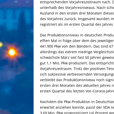
entsprechenden Vorjahreszeitraum nach. D
unterhalb des Vorjahresniveaus. Nach sc
Ausland in den ersten drei Monaten diese
des Vorjahres zurück. Insgesamt wurden im
registriert als im ersten Quartal des Jahres
Das Produktionsniveau in deutschen Produ
elften Mal in Folge über dem des jeweilig
441.900 Pkw von den Bändern. Das sind 67 
allerdings das extrem niedrige Vergleichs
schwächste März seit fast 50 Jahren gewes
gut 1,1 Mio. Pkw produziert. Das entsprich
Vorjahreszeitraum. Trotz der positiven Te
sich sukzessive verbessernden Versorgung
verbleibt das Produktionsniveau noch signi
ersten drei Monaten des aktuellen Jahres n
ersten Quartal des letzten Vor-Corona-Jahr
Nachdem die Pkw-Produktion in Deutschland
erwartet anziehen konnte, passt der VDA s
3,69 Mio. Pkw prognostiziert (+6 Prozent g