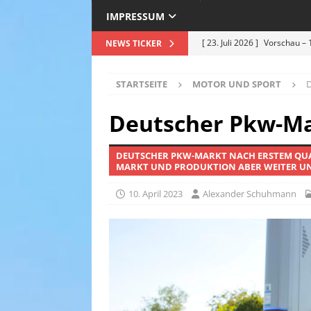
IMPRESSUM
[ 23. Juli 2026 ]
Vorschau – 
NEWS TICKER
Premiere am 25.07.2026
STARTSEITE
MOTOR UND SPORT
D
[ 12. Juli 2026 ]
Roland Kais
Hitze in Bestform !
EVEN
Deutscher Pkw-Ma
[ 5. Juli 2026 ]
Deep Purple –
DEUTSCHER PKW-MARKT NACH ERSTEM QUA
Sommer 2026 – ein Nachberi
MARKT UND PRODUKTION ABER WEITER U
[ 30. Juni 2026 ]
Einweihung
10. April 2023
Alexander Schuhmann
hochkarätigen Politikern s
& TRAVEL
[ 24. Juli 2026 ]
Grasse feier
Weiß
TOURISMUS & TRA