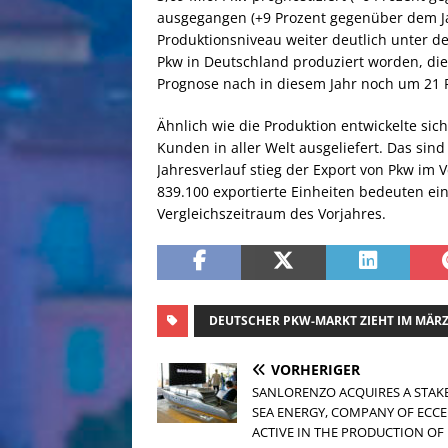
ausgegangen (+9 Prozent gegenüber dem Ja
Produktionsniveau weiter deutlich unter d
Pkw in Deutschland produziert worden, die
Prognose nach in diesem Jahr noch um 21 
Ähnlich wie die Produktion entwickelte si
Kunden in aller Welt ausgeliefert. Das sin
Jahresverlauf stieg der Export von Pkw im 
839.100 exportierte Einheiten bedeuten e
Vergleichszeitraum des Vorjahres.
DEUTSCHER PKW-MARKT ZIEHT IM MÄR
VORHERIGER
SANLORENZO ACQUIRES A STAKE
SEA ENERGY, COMPANY OF ECC
ACTIVE IN THE PRODUCTION OF