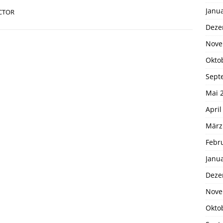
Janu
CTOR
Deze
Nove
Okto
Sept
Mai 
April
März
Febr
Janu
Deze
Nove
Okto