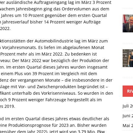
er ausländische Auftragseingang lag im März 3 Prozent
hwachem Jahresbeginn ging das Ordervolumen aus dem
s Jahres um 10 Prozent gegenüber dem ersten Quartal
 Jahresverlauf bisher 14 Prozent weniger Aufträge
 2022.
ktionsstätten der Automobilindustrie lag im März zum
en Vorjahresmonats. Es liefen im abgelaufenen Monat
Prozent mehr als im März 2022. Zu bedenken ist
niveau: Der März 2022 war bezüglich der Produktion der
en. Im ersten Quartal dieses Jahres wurden insgesamt
t einem Plus von 39 Prozent im Vergleich mit dem
ndenz der vergangenen Monate – die insbesondere in der
slage mit Vor- und Zwischenprodukten begründet ist –
RI
fikant unterhalb des Vorkrisenniveaus. So wurden in den
och 9 Prozent weniger Fahrzeuge hergestellt als im
Juli 
es 2019.
Juni 
 im ersten Quartal dieses Jahres etwas deutlicher als
eine Produktionsprognose für 2023 an. Bisher wurden
Mai 
egenüber dem Jahr 2022), jetzt wird von 3,79 Mio. Pkw