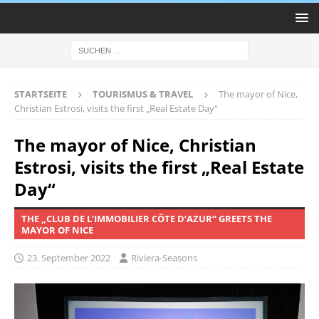
STARTSEITE
TOURISMUS & TRAVEL
The mayor of Nice,
Christian Estrosi, visits the first „Real Estate Day“
The mayor of Nice, Christian
Estrosi, visits the first „Real Estate
Day“
THE „CLUB DE L’IMMOBILIER CÔTE D’AZUR“ GREETS THE
MAYOR OF NICE
23. September 2022
Riviera-Seasons