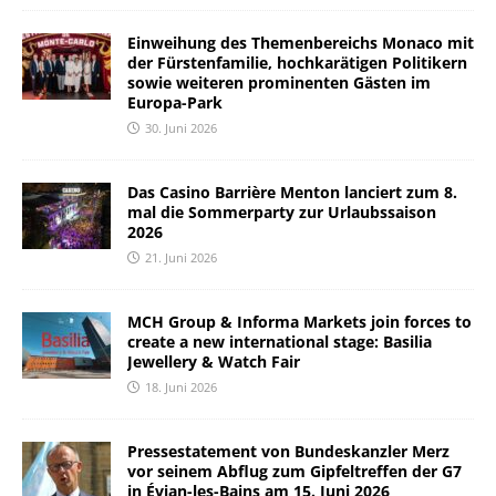
Einweihung des Themenbereichs Monaco mit
der Fürstenfamilie, hochkarätigen Politikern
sowie weiteren prominenten Gästen im
Europa-Park
30. Juni 2026
Das Casino Barrière Menton lanciert zum 8.
mal die Sommerparty zur Urlaubssaison
2026
21. Juni 2026
MCH Group & Informa Markets join forces to
create a new international stage: Basilia
Jewellery & Watch Fair
18. Juni 2026
Pressestatement von Bundeskanzler Merz
vor seinem Abflug zum Gipfeltreffen der G7
in Évian-les-Bains am 15. Juni 2026