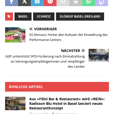
BASEL
SCHWEIZ
SLOWUP BASEL-DREILAND
VORHERIGER
AS Monaco: Hinter den Kulissen der Einweihung des
Performance Centers
NÄCHSTER
GdP unterstützt SPD-Forderung nach Einmalzahlung
an Versorgungsempfängerinnen und -empfänger
des Landes
ÄHNLICHE ARTIKEL
Aus «Filini Bar & Restaurant» wird «REIN»:
Radisson Blu Hotel in Basel lanciert neues
Restaurantkonzept
2. Juni 2021
Riviera-Seasons