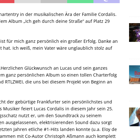
hartentry in der musikalischen Ära der Familie Cordalis.
dem Album „Ich geh durch deine Straße“ auf Platz 29
 ist für mich ganz persönlich ein großer Erfolg. Danke an
 hat. Ich weiß, mein Vater wäre unglaublich stolz auf
„Herzlichen Glückwunsch an Lucas und sein ganzes
em ganz persönlichen Album so einen tollen Charterfolg
und RTLZWEI, die uns bei diesem Projekt von Beginn an
cht der gebürtige Frankfurter sein persönlichstes und
s Musiker feiert Lucas Cordalis in diesem Jahr sein 25.
gsschatz nutzt er, um den Soundtrack zu seinem
en ausgelassenen, elektrisierenden Sound dazu sorgt
etzten Jahren etliche #1-Hits landen konnte (u.a. Eloy de
zusammen mit Co-Autor Christoph Aßmann auch komplett