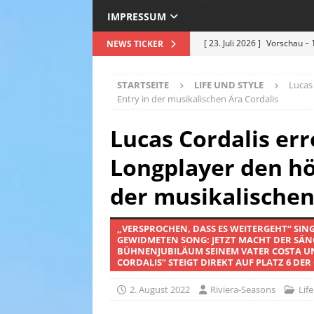
IMPRESSUM
[ 23. Juli 2026 ]
Vorschau – 
NEWS TICKER
Premiere am 25.07.2026
STARTSEITE
LIFE UND STYLE
Lucas
[ 12. Juli 2026 ]
Roland Kais
Entry in der musikalischen Ära Cordalis
Hitze in Bestform !
EVEN
Lucas Cordalis er
[ 5. Juli 2026 ]
Deep Purple –
Longplayer den hö
Sommer 2026 – ein Nachberi
[ 30. Juni 2026 ]
Einweihung
der musikalischen
hochkarätigen Politikern s
„VERSPROCHEN, DASS ES WEITERGEHT“ SING
& TRAVEL
GEWIDMETEN SONG: JETZT MACHT DER SÄN
BÜHNENJUBILÄUM SEINEM VATER COSTA UN
[ 24. Juli 2026 ]
Grasse feier
CORDALIS“ STEIGT DIREKT AUF PLATZ 6 DE
Weiß
TOURISMUS & TRA
2. August 2022
Riviera-Seasons
Lif