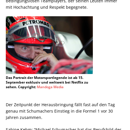
bedingungslosen Teamplayers, der seinen Leuten immer
mit Hochachtung und Respekt begegnete.
Das Portrait der Motorsportlegende ist ab 15.
September exklusiv und weltweit bei Netflix zu
sehen. Copyright:
Mandoga Media
Der Zeitpunkt der Herausbringung fällt fast auf den Tag
genau mit Schumachers Einstieg in die Formel 1 vor 30
Jahren zusammen.
Sabine Kehm: “Michael Schumacher hat das Berufsbild des