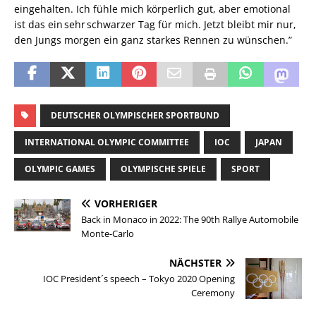
eingehalten. Ich fühle mich körperlich gut, aber emotional
ist das ein sehr schwarzer Tag für mich. Jetzt bleibt mir nur,
den Jungs morgen ein ganz starkes Rennen zu wünschen.”
DEUTSCHER OLYMPISCHER SPORTBUND
INTERNATIONAL OLYMPIC COMMITTEE
IOC
JAPAN
OLYMPIC GAMES
OLYMPISCHE SPIELE
SPORT
VORHERIGER
Back in Monaco in 2022: The 90th Rallye Automobile
Monte-Carlo
NÄCHSTER
IOC President´s speech – Tokyo 2020 Opening
Ceremony