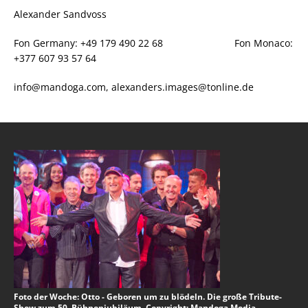
Alexander Sandvoss
Fon Germany: +49 179 490 22 68 Fon Monaco:
+377 607 93 57 64
info@mandoga.com, alexanders.images@tonline.de
Foto der Woche: Otto - Geboren um zu blödeln. Die große Tribute-
Show zum 50. Bühnenjubiläum. Copyright: Mandoga Media