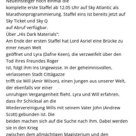
Neueinsteiger noch einmal die
komplette erste Staffel ab 12.05 Uhr auf Sky Atlantic als
Marathonprogrammierung. Staffel eins ist bereits jetzt auf
Sky Ticket und Sky Q
auf Abruf verfügbar.
Über „His Dark Materials“:
Am Ende der ersten Staffel hat Lord Asriel eine Brücke zu
einer neuen Welt
geöffnet und Lyra (Dafne Keen), die verzweifelt über den
Tod ihres Freundes Roger
ist, folgt ihm ins Ungewisse. In der geheimnisvollen,
verlassenen Stadt Cittàgazze
trifft sie Will (Amir Wilson), einen Jungen aus unserer Welt,
der ebenfalls vor einer
unruhigen Vergangenheit flieht. Lyra und Will erfahren,
dass ihr Schicksal an die
Wiedervereinigung Wills mit seinem Vater John (Andrew
Scott) gebunden ist. Die
beiden machen sich auf die Suche nach ihm. Dabei werden
sie in den Krieg
zwischen dem allmächtigen Magisterium und den