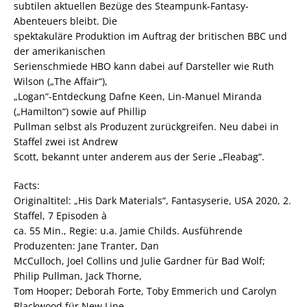
subtilen aktuellen Bezüge des Steampunk-Fantasy-
Abenteuers bleibt. Die
spektakuläre Produktion im Auftrag der britischen BBC und
der amerikanischen
Serienschmiede HBO kann dabei auf Darsteller wie Ruth
Wilson („The Affair“),
„Logan“-Entdeckung Dafne Keen, Lin-Manuel Miranda
(„Hamilton“) sowie auf Phillip
Pullman selbst als Produzent zurückgreifen. Neu dabei in
Staffel zwei ist Andrew
Scott, bekannt unter anderem aus der Serie „Fleabag“.
Facts:
Originaltitel: „His Dark Materials“, Fantasyserie, USA 2020, 2.
Staffel, 7 Episoden à
ca. 55 Min., Regie: u.a. Jamie Childs. Ausführende
Produzenten: Jane Tranter, Dan
McCulloch, Joel Collins und Julie Gardner für Bad Wolf;
Philip Pullman, Jack Thorne,
Tom Hooper; Deborah Forte, Toby Emmerich und Carolyn
Blackwood für New Line