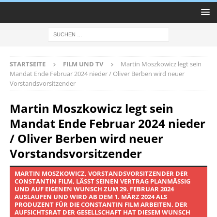
STARTSEITE
FILM UND TV
Martin Moszkowicz legt sein
Mandat Ende Februar 2024 nieder / Oliver Berben wird neuer
Vorstandsvorsitzender
Martin Moszkowicz legt sein
Mandat Ende Februar 2024 nieder
/ Oliver Berben wird neuer
Vorstandsvorsitzender
MARTIN MOSZKOWICZ, VORSTANDSVORSITZENDER DER
CONSTANTIN FILM, LÄSST SEINEN VERTRAG PLANMÄSSIG U
ND AUF EIGENEN WUNSCH ZUM 29. FEBRUAR 2024 A
USLAUFEN UND WIRD AB DEM 1. MÄRZ 2024 ALS P
RODUZENT FÜR DIE CONSTANTIN FILM ARBEITEN. DER A
UFSICHTSRAT DER GESELLSCHAFT HAT DIESEM WUNSCH E