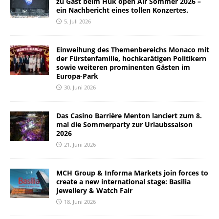
zu Gast beim Huk open Air Sommer 2026 –
ein Nachbericht eines tollen Konzertes.
5. Juli 2026
Einweihung des Themenbereichs Monaco mit
der Fürstenfamilie, hochkarätigen Politikern
sowie weiteren prominenten Gästen im
Europa-Park
30. Juni 2026
Das Casino Barrière Menton lanciert zum 8.
mal die Sommerparty zur Urlaubssaison
2026
21. Juni 2026
MCH Group & Informa Markets join forces to
create a new international stage: Basilia
Jewellery & Watch Fair
18. Juni 2026