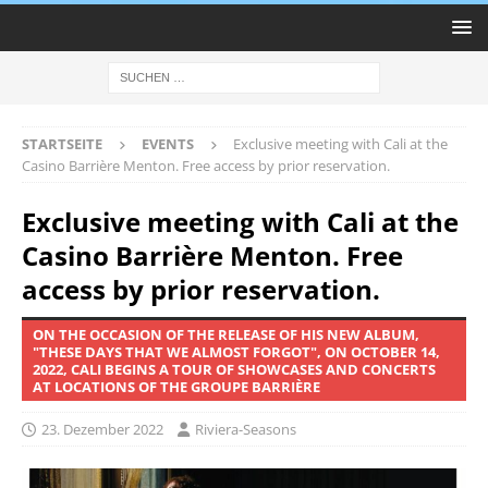
STARTSEITE
EVENTS
Exclusive meeting with Cali at the
Casino Barrière Menton. Free access by prior reservation.
Exclusive meeting with Cali at the
Casino Barrière Menton. Free
access by prior reservation.
ON THE OCCASION OF THE RELEASE OF HIS NEW ALBUM,
"THESE DAYS THAT WE ALMOST FORGOT", ON OCTOBER 14,
2022, CALI BEGINS A TOUR OF SHOWCASES AND CONCERTS
AT LOCATIONS OF THE GROUPE BARRIÈRE
23. Dezember 2022
Riviera-Seasons