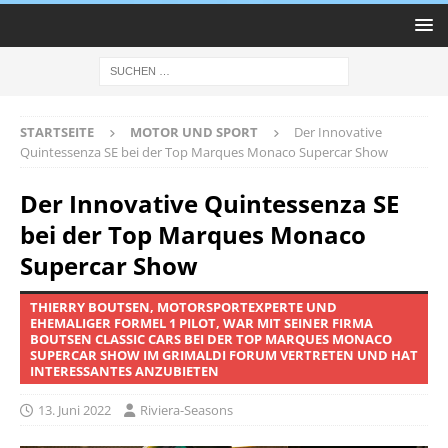
STARTSEITE
MOTOR UND SPORT
Der Innovative
Quintessenza SE bei der Top Marques Monaco Supercar Show
Der Innovative Quintessenza SE
bei der Top Marques Monaco
Supercar Show
THIERRY BOUTSEN, MOTORSPORTEXPERTE UND
EHEMALIGER FORMEL 1 PILOT, WAR MIT SEINER FIRMA
BOUTSEN CLASSIC CARS BEI DER TOP MARQUES MONACO
SUPERCAR SHOW IM GRIMALDI FORUM VERTRETEN UND HAT
INTERESSANTES ANZUBIETEN
13. Juni 2022
Riviera-Seasons