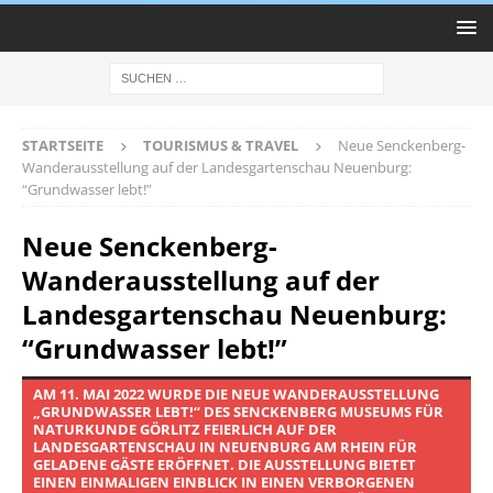
STARTSEITE
TOURISMUS & TRAVEL
Neue Senckenberg-
Wanderausstellung auf der Landesgartenschau Neuenburg:
“Grundwasser lebt!”
Neue Senckenberg-
Wanderausstellung auf der
Landesgartenschau Neuenburg:
“Grundwasser lebt!”
AM 11. MAI 2022 WURDE DIE NEUE WANDERAUSSTELLUNG
„GRUNDWASSER LEBT!“ DES SENCKENBERG MUSEUMS FÜR
NATURKUNDE GÖRLITZ FEIERLICH AUF DER
LANDESGARTENSCHAU IN NEUENBURG AM RHEIN FÜR
GELADENE GÄSTE ERÖFFNET. DIE AUSSTELLUNG BIETET
EINEN EINMALIGEN EINBLICK IN EINEN VERBORGENEN