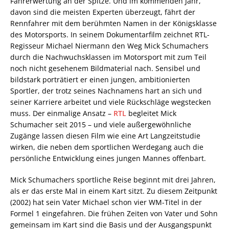
Fahrerwertung an der Spitze. Und im kommenden Jahr,
davon sind die meisten Experten überzeugt, fährt der
Rennfahrer mit dem berühmten Namen in der Königsklasse
des Motorsports. In seinem Dokumentarfilm zeichnet RTL-
Regisseur Michael Niermann den Weg Mick Schumachers
durch die Nachwuchsklassen im Motorsport mit zum Teil
noch nicht gesehenem Bildmaterial nach. Sensibel und
bildstark porträtiert er einen jungen, ambitionierten
Sportler, der trotz seines Nachnamens hart an sich und
seiner Karriere arbeitet und viele Rückschläge wegstecken
muss. Der einmalige Ansatz –
RTL
begleitet Mick
Schumacher seit 2015 – und viele außergewöhnliche
Zugänge lassen diesen Film wie eine Art Langzeitstudie
wirken, die neben dem sportlichen Werdegang auch die
persönliche Entwicklung eines jungen Mannes offenbart.
Mick Schumachers sportliche Reise beginnt mit drei Jahren,
als er das erste Mal in einem Kart sitzt. Zu diesem Zeitpunkt
(2002) hat sein Vater Michael schon vier WM-Titel in der
Formel 1 eingefahren. Die frühen Zeiten von Vater und Sohn
gemeinsam im Kart sind die Basis und der Ausgangspunkt