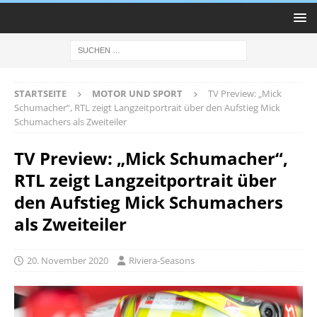
STARTSEITE
MOTOR UND SPORT
TV Preview: „Mick
Schumacher“, RTL zeigt Langzeitportrait über den Aufstieg Mick
Schumachers als Zweiteiler
TV Preview: „Mick Schumacher“,
RTL zeigt Langzeitportrait über
den Aufstieg Mick Schumachers
als Zweiteiler
20. November 2020
Riviera-Seasons